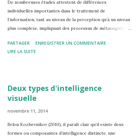
De nombreuses études attestent de différences
individuelles importantes dans le traitement de
l’information, tant au niveau de la perception qu’à un niveau
plus complexe, impliquant des processus de métacognition.
Bien qu’il soit difficile de dresser une taxonomie de ces
PARTAGER
ENREGISTRER UN COMMENTAIRE
différences de style cognitif, l’existence d’un style visuel-
LIRE LA SUITE
verbal, en relation certaine avec des processus mnésiques,
attentionnels et les fonctions exécutives (métacognition),
semble attestée. Le modèle à trois dimensions de
Kozhevnikov a plusieurs fois été démontré avec
Deux types d'intelligence
notamment une concordance entre le style cognitif et les
visuelle
capacités. Les personnes qui déclaraient avoir une
préférence pour les aspects picturaux de l’objet ou pour
novembre 11, 2014
les aspects spatiaux, étaient celles qui possédaient le plus
de compétences effectives dans le domaine. Appliquée au
Selon Kozhevnikov (2010), il paraît clair qu’il existe deux
multimédia, la recherche sur les styles cognitifs peut
formes ou composantes d’intelligence distincte, une