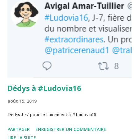
capacité de mener des opérations d'addition ou de
soustraction sur de très petites quantités. Si on cache deux
objets derrière un paravent, que l'on en retire
ostensiblement ou ajoute un, un nourrisson s'attend à voir
le nombre exact une fois le paravent enlevé, trois en cas
d'ajout, un en cas de suppression. Si les objets présentés ne
correspondent pas à au décompte exact, le nourrisson
manifestera sa surprise, preuve...
Dédys à #Ludovia16
août 15, 2019
Dédys J -7 pour le lancement à #Ludovia16
PARTAGER
ENREGISTRER UN COMMENTAIRE
LIRE LA SUITE