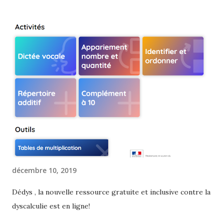
A
r
t
i
c
l
e
s
décembre 10, 2019
Dédys , la nouvelle ressource gratuite et inclusive contre la
dyscalculie est en ligne!