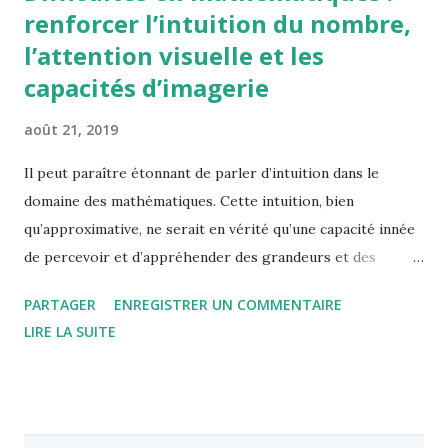
renforcer l’intuition du nombre,
l’attention visuelle et les
capacités d’imagerie
août 21, 2019
Il peut paraître étonnant de parler d’intuition dans le
domaine des mathématiques. Cette intuition, bien
qu’approximative, ne serait en vérité qu’une capacité innée
de percevoir et d’appréhender des grandeurs et des
quantités dès la naissance, avant même tout enseignement
PARTAGER
ENREGISTRER UN COMMENTAIRE
des nombres et de leurs valeurs symboliques. Un sens inné
LIRE LA SUITE
et universel (ou presque)? Les capacités d'accès au nombre
ont été démontrées dès 1978 par Gelman et Gallistel, puis
plus largement par Wynn dans les années 90. Dans ces
travaux, Wynn montre que des bébés de 4 mois ont la